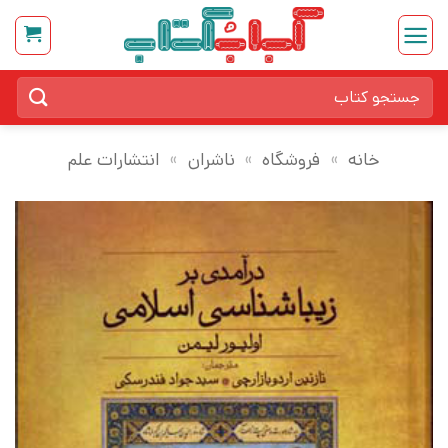
Ski
t
conten
جستجو
برای:
خانه
»
فروشگاه
»
ناشران
»
انتشارات علم