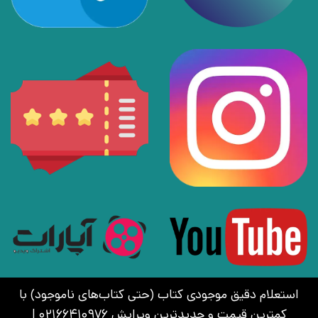
استعلام دقیق موجودی کتاب (حتی کتاب‌های ناموجود) با
کمترین قیمت و جدیدترین ویرایش 02166410976 |