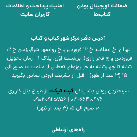
ضمانت اورجینال بودن
امنیت پرداخت و اطلاعات
کتاب‌ها
کاربران سایت
آدرس دفتر مرکز شهر کباب و کتاب
تهران، خ انقلاب، خ 12 فروردین، خ روانمهر شرقی(بین خ 12
فروردین و خ فخر رازی)، بن‌بست اوّل، پلاک 1 - زمان تحویل:
شنبه تا چهارشنبه به جز روزهای تعطیل از ساعت 10 صبح الی
15 (3 بعد از ظهر) - قبل از تشریف آوردن تماس بگیرید
سریعترین روش پشتیبانی
ثبت تیکت
از طریق پنل کاربری
021-66410976 | 09030925756
10 صبح الی 15 (3 بعد از ظهر)
راه‌های ارتباطی