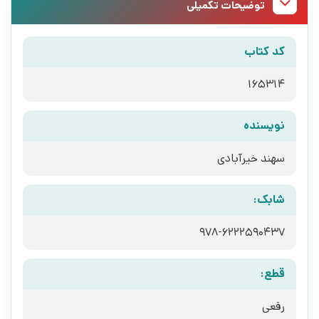
توضیحات تکمیلی
کد کتاب
165314
نویسنده
سهند خیرآبادی
شابک:
978-6222590437
قطع:
رقعی