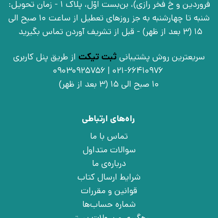
فروردین و خ فخر رازی)، بن‌بست اوّل، پلاک 1 - زمان تحویل:
شنبه تا چهارشنبه به جز روزهای تعطیل از ساعت 10 صبح الی
15 (3 بعد از ظهر) - قبل از تشریف آوردن تماس بگیرید
سریعترین روش پشتیبانی
ثبت تیکت
از طریق پنل کاربری
021-66410976 | 09030925756
10 صبح الی 15 (3 بعد از ظهر)
راه‌های ارتباطی
تماس با ما
سوالات متداول
درباره‌ی ما
شرایط ارسال کتاب
قوانین و مقررات
شماره حساب‌ها