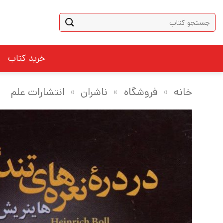
Ski
جستجو
t
برای:
conten
خرید کتاب
خانه
»
فروشگاه
»
ناشران
»
انتشارات علم