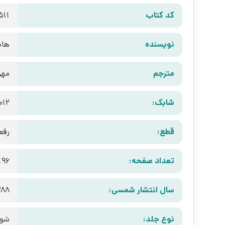
کد کتاب
511
نویسنده
های
مترجم
مهر
شابک:
012
قطع:
رقع
تعداد صفحه:
196
سال انتشار شمسی:
388
نوع جلد:
شوم