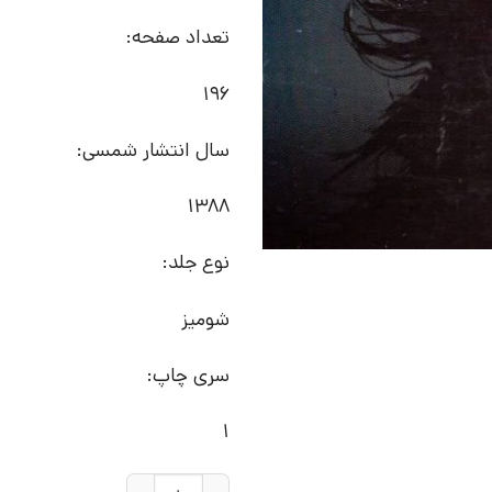
تعداد صفحه:
196
سال انتشار شمسی:
1388
نوع جلد:
شومیز
سری چاپ:
1
کتاب در دره نعره های تندرگون |