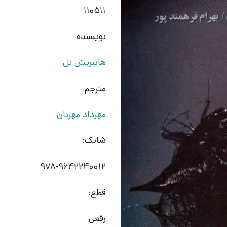
110511
نویسنده
هاینریش بل
مترجم
مهرداد مهربان
شابک:
978-9642240012
قطع:
رقعی