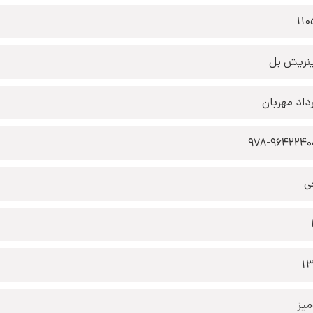
110
نریش بل
داد مهربان
978-9642240
ی
1
یز