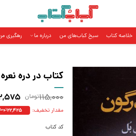
خلاصه کتاب
سیخ کباب‌های من
درباره ما
رهگیری مر
کتاب در دره نعره 
قیمت
۲,۵۷۵
۱۱۵,۰۰۰
تومان
اصلی:
مقدار تخفیف:
۲۲,۴۲۵
توما
بود.
کد کتاب