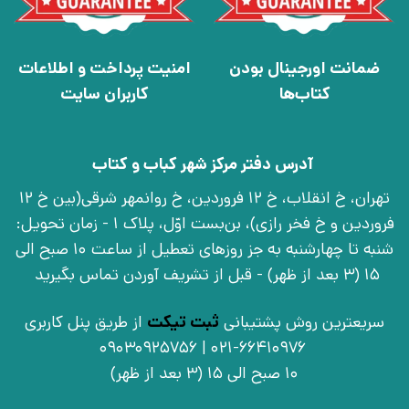
ضمانت اورجینال بودن
امنیت پرداخت و اطلاعات
کتاب‌ها
کاربران سایت
آدرس دفتر مرکز شهر کباب و کتاب
تهران، خ انقلاب، خ 12 فروردین، خ روانمهر شرقی(بین خ 12
فروردین و خ فخر رازی)، بن‌بست اوّل، پلاک 1 - زمان تحویل:
شنبه تا چهارشنبه به جز روزهای تعطیل از ساعت 10 صبح الی
15 (3 بعد از ظهر) - قبل از تشریف آوردن تماس بگیرید
سریعترین روش پشتیبانی
ثبت تیکت
از طریق پنل کاربری
021-66410976 | 09030925756
10 صبح الی 15 (3 بعد از ظهر)