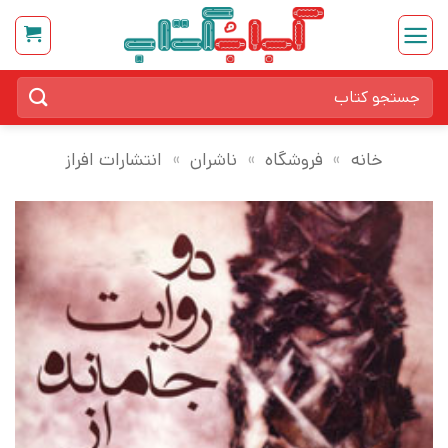
Ski
t
conten
جستجو
برای:
خانه
»
فروشگاه
»
ناشران
»
انتشارات افراز