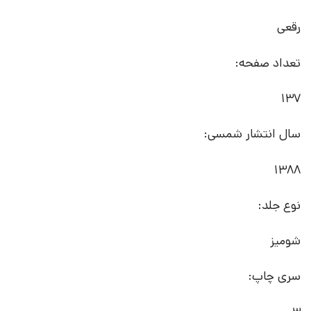
رقعی
تعداد صفحه:
137
سال انتشار شمسی:
1388
نوع جلد:
شومیز
سری چاپ: