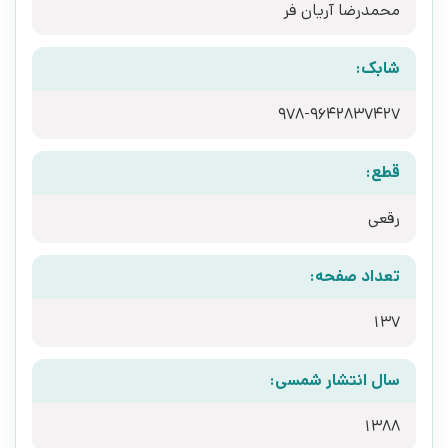
محمدرضا آریان فر
شابک:
978-9642837427
قطع:
رقعی
تعداد صفحه:
137
سال انتشار شمسی:
1388