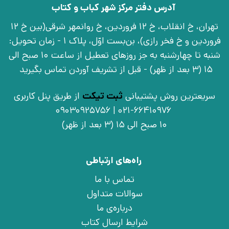
آدرس دفتر مرکز شهر کباب و کتاب
تهران، خ انقلاب، خ 12 فروردین، خ روانمهر شرقی(بین خ 12
فروردین و خ فخر رازی)، بن‌بست اوّل، پلاک 1 - زمان تحویل:
شنبه تا چهارشنبه به جز روزهای تعطیل از ساعت 10 صبح الی
15 (3 بعد از ظهر) - قبل از تشریف آوردن تماس بگیرید
سریعترین روش پشتیبانی
ثبت تیکت
از طریق پنل کاربری
021-66410976 | 09030925756
10 صبح الی 15 (3 بعد از ظهر)
راه‌های ارتباطی
تماس با ما
سوالات متداول
درباره‌ی ما
شرایط ارسال کتاب