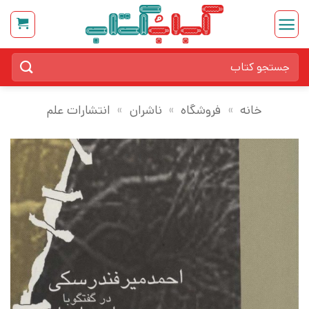
Ski
t
conten
جستجو
برای:
خانه
»
فروشگاه
»
ناشران
»
انتشارات علم