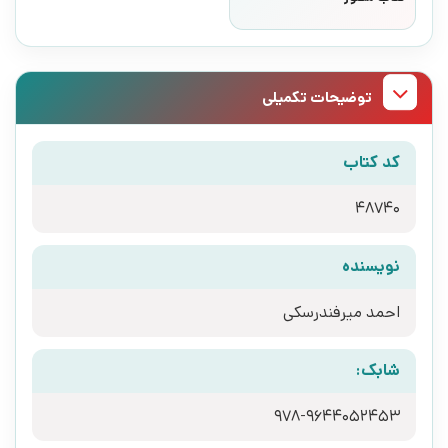
توضیحات تکمیلی
کد کتاب
48740
نویسنده
احمد میرفندرسکی
شابک:
978-9644052453