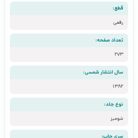
قطع:
رقعی
تعداد صفحه:
273
سال انتشار شمسی:
1382
نوع جلد:
شومیز
سری چاپ: