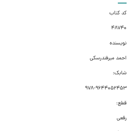
کد کتاب
48740
نویسنده
احمد میرفندرسکی
شابک:
978-9644052453
قطع:
رقعی