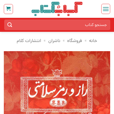
Ski
t
conten
جستجو
برای:
خانه
»
فروشگاه
»
ناشران
»
انتشارات کلام