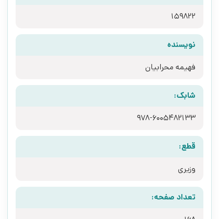
159822
نویسنده
فهیمه محرابیان
شابک:
978-6005482133
قطع:
وزیری
تعداد صفحه: