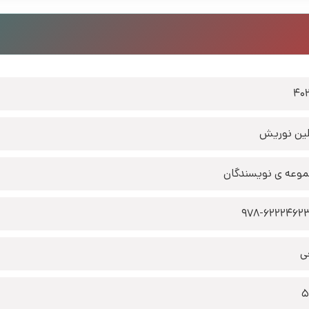
40
لین نوریش
وعه ی نویسندگان
978-6222462
ی
5