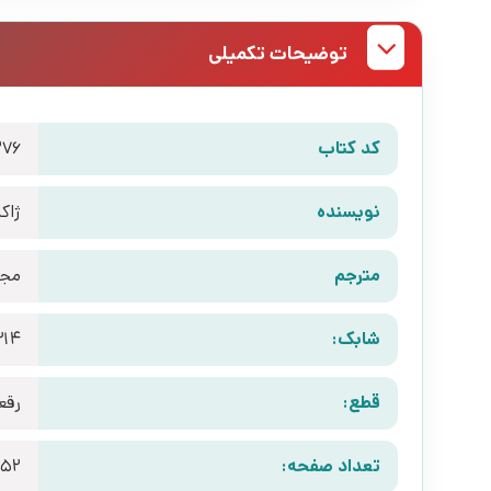
توضیحات تکمیلی
کد کتاب
276
نویسنده
ژاک
مترجم
مجم
شابک:
314
قطع:
رقع
تعداد صفحه:
52