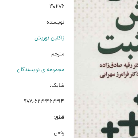
40276
نویسنده
ژاکلین نوریش
مترجم
مجموعه ی نویسندگان
شابک:
978-6222462314
قطع:
رقعی