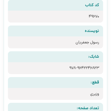
کد کتاب
49670
نویسنده
رسول جعفریان
شابک:
978-9642246823
قطع:
وزیری
تعداد صفحه: