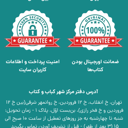
ضمانت اورجینال بودن
امنیت پرداخت و اطلاعات
کتاب‌ها
کاربران سایت
آدرس دفتر مرکز شهر کباب و کتاب
تهران، خ انقلاب، خ 12 فروردین، خ روانمهر شرقی(بین خ 12
فروردین و خ فخر رازی)، بن‌بست اوّل، پلاک 1 - زمان تحویل:
شنبه تا چهارشنبه به جز روزهای تعطیل از ساعت 10 صبح الی
15 (3 بعد از ظهر) - قبل از تشریف آوردن تماس بگیرید