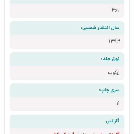
360
سال انتشار شمسی:
1393
نوع جلد:
زرکوب
سری چاپ:
4
گارانتی