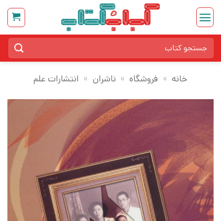
Ski
t
conten
جستجو
برای:
خانه
»
فروشگاه
»
ناشران
»
انتشارات علم