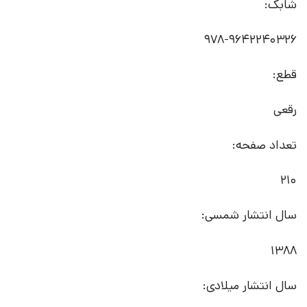
شابک:
‫‬‭978-9642240326
قطع:
رقعی
تعداد صفحه:
210
سال انتشار شمسی:
1388
سال انتشار میلادی: