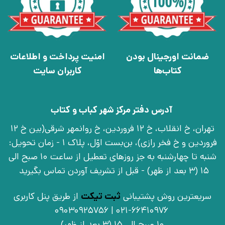
ضمانت اورجینال بودن
امنیت پرداخت و اطلاعات
کتاب‌ها
کاربران سایت
آدرس دفتر مرکز شهر کباب و کتاب
تهران، خ انقلاب، خ 12 فروردین، خ روانمهر شرقی(بین خ 12
فروردین و خ فخر رازی)، بن‌بست اوّل، پلاک 1 - زمان تحویل:
شنبه تا چهارشنبه به جز روزهای تعطیل از ساعت 10 صبح الی
15 (3 بعد از ظهر) - قبل از تشریف آوردن تماس بگیرید
سریعترین روش پشتیبانی
ثبت تیکت
از طریق پنل کاربری
021-66410976 | 09030925756
10 صبح الی 15 (3 بعد از ظهر)