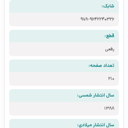
شابک:
‫‬‭978-9642240326
قطع:
رقعی
تعداد صفحه:
210
سال انتشار شمسی:
1388
سال انتشار میلادی: