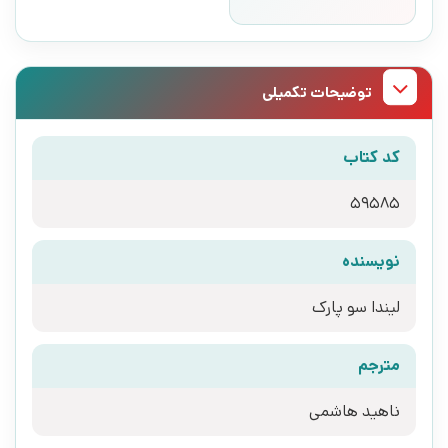
توضیحات تکمیلی
کد کتاب
59585
نویسنده
لیندا سو پارک
مترجم
ناهید هاشمی