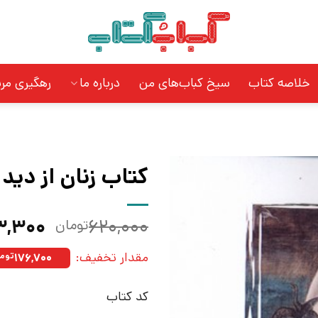
خلاصه کتاب
سیخ کباب‌های من
درباره ما
رهگیری مر
کتاب زنان از دید 
قیمت
۳,۳۰۰
۶۲۰,۰۰۰
تومان
اصلی:
مقدار تخفیف:
۱۷۶,۷۰۰
توما
بود.
کد کتاب