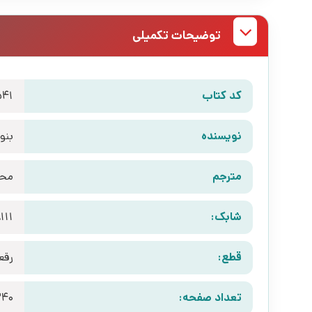
توضیحات تکمیلی
کد کتاب
541
نویسنده
بنو
مترجم
محم
شابک:
111
قطع:
رقع
تعداد صفحه:
240