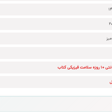
1
2
یز
زه سلامت فیزیکی کتاب
ل