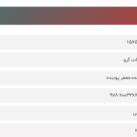
156
ات گرو
دجعفر پوینده
978-6003268
ی