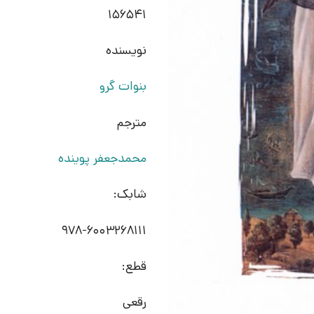
156541
نویسنده
بنوات گرو
مترجم
محمدجعفر پوینده
شابک:
978-6003268111
قطع:
رقعی