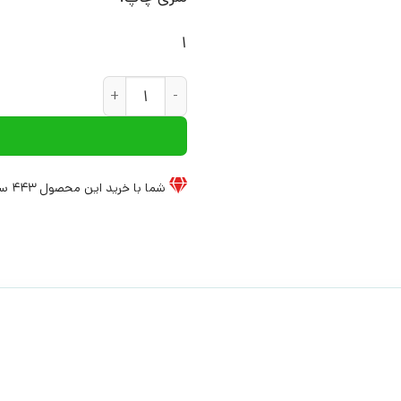
1
کتاب زنان از دید مردان | انتشارا
شما با خرید این محصول
443
سی