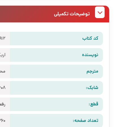
توضیحات تکمیلی
کد کتاب
912
نویسنده
اری
مترجم
محم
شابک:
قطع:
رقع
تعداد صفحه:
360