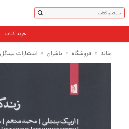
Ski
جستجو
t
برای:
conten
خرید کتاب
خانه
»
فروشگاه
»
ناشران
»
انتشارات بیدگل