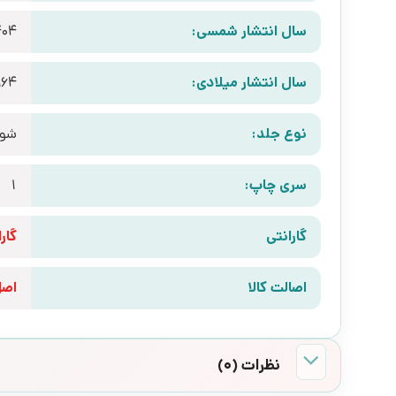
سال انتشار شمسی:
404
سال انتشار میلادی:
964
نوع جلد:
شوم
سری چاپ:
1
گارانتی
گارانتی 10 رو
اصالت کالا
اص
نظرات (0)