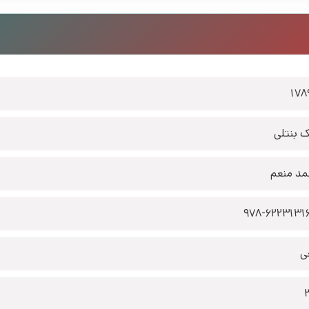
178
ک بنتلی
د منعم
ی