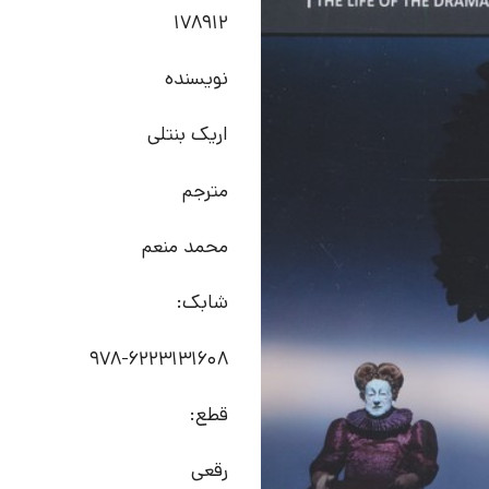
178912
نویسنده
اریک بنتلی
مترجم
محمد منعم
شابک:
قطع:
رقعی