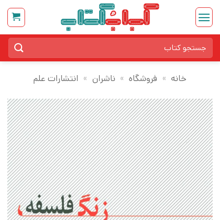
Ski
t
conten
جستجو
برای:
خانه
»
فروشگاه
»
ناشران
»
انتشارات علم