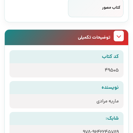
کتاب مصور
توضیحات تکمیلی
کد کتاب
49505
نویسنده
ماریه مرادی
شابک:
978-9642245789