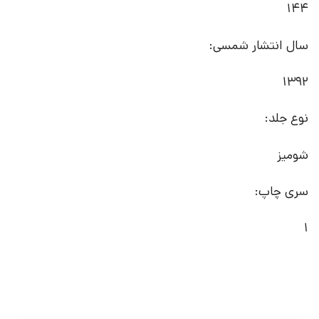
144
سال انتشار شمسی:
1392
نوع جلد:
شومیز
سری چاپ:
1