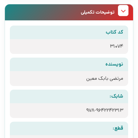
توضیحات تکمیلی
کد کتاب
31074
نویسنده
مرتضی بابک معین
شابک:
978-9642242313
قطع: