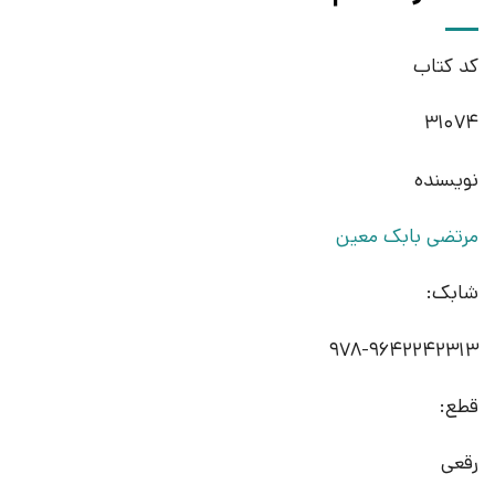
کد کتاب
31074
نویسنده
مرتضی بابک معین
شابک:
978-9642242313
قطع:
رقعی