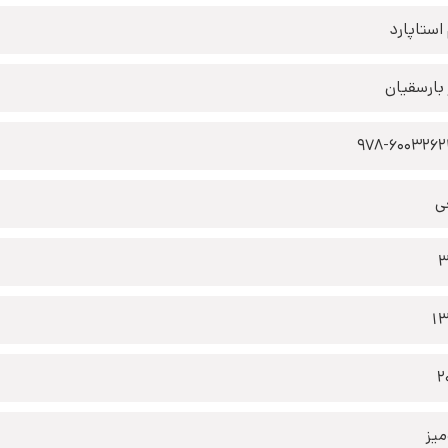
 استاپارد
 بارسقیان
978-6003262
ی
3
1
2
یز