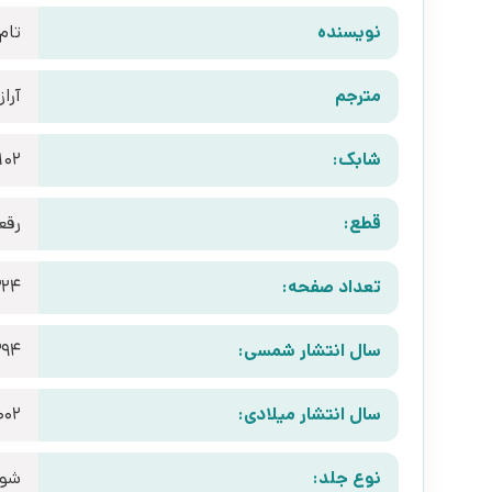
نویسنده
تام
مترجم
آراز
شابک:
102
قطع:
رقع
تعداد صفحه:
24
سال انتشار شمسی:
394
سال انتشار میلادی:
002
نوع جلد:
شوم