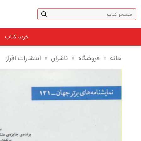
Ski
جستجو
t
برای:
conten
خرید کتاب
خانه
»
فروشگاه
»
ناشران
»
انتشارات افراز