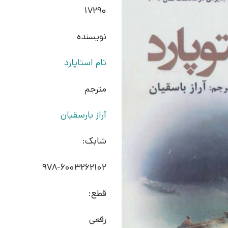
17290
نویسنده
تام استاپارد
مترجم
آراز بارسقیان
شابک:
978-6003262102
قطع:
رقعی