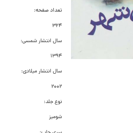
تعداد صفحه:
324
سال انتشار شمسی:
1394
سال انتشار میلادی:
2002
نوع جلد:
شومیز
سری چاپ: