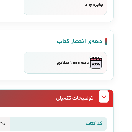
جایزه Tony
دهه‌ی انتشار کتاب
دهه 2000 میلادی
توضیحات تکمیلی
کد کتاب
290