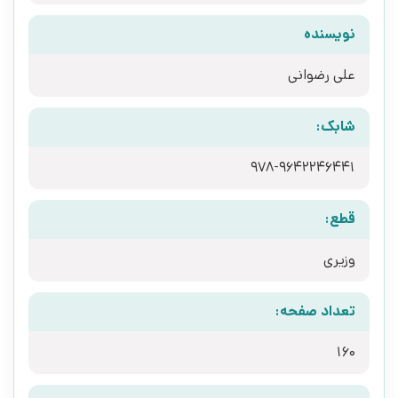
نویسنده
علی رضوانی
شابک:
978-9642246441
قطع:
وزیری
تعداد صفحه:
160