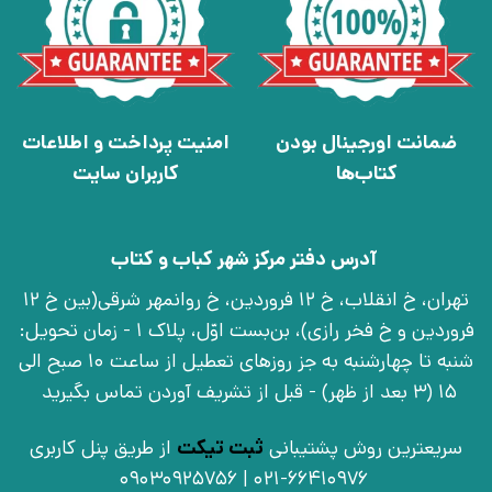
ضمانت اورجینال بودن
امنیت پرداخت و اطلاعات
کتاب‌ها
کاربران سایت
آدرس دفتر مرکز شهر کباب و کتاب
تهران، خ انقلاب، خ 12 فروردین، خ روانمهر شرقی(بین خ 12
فروردین و خ فخر رازی)، بن‌بست اوّل، پلاک 1 - زمان تحویل:
شنبه تا چهارشنبه به جز روزهای تعطیل از ساعت 10 صبح الی
15 (3 بعد از ظهر) - قبل از تشریف آوردن تماس بگیرید
سریعترین روش پشتیبانی
ثبت تیکت
از طریق پنل کاربری
021-66410976 | 09030925756