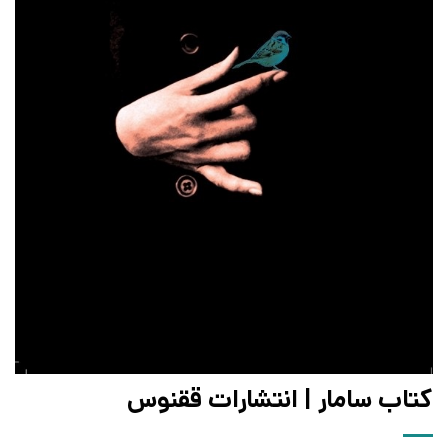
کتاب سامار | انتشارات ققنوس