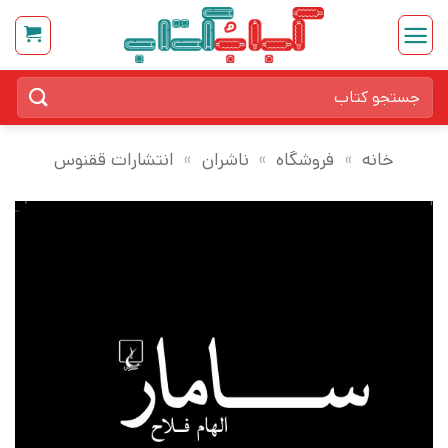
Ski
t
conten
جستجو
برای:
خانه
»
فروشگاه
»
ناشران
»
انتشارات ققنوس