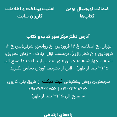
ضمانت اورجینال بودن
امنیت پرداخت و اطلاعات
کتاب‌ها
کاربران سایت
آدرس دفتر مرکز شهر کباب و کتاب
تهران، خ انقلاب، خ 12 فروردین، خ روانمهر شرقی(بین خ 12
فروردین و خ فخر رازی)، بن‌بست اوّل، پلاک 1 - زمان تحویل:
شنبه تا چهارشنبه به جز روزهای تعطیل از ساعت 10 صبح الی
15 (3 بعد از ظهر) - قبل از تشریف آوردن تماس بگیرید
سریعترین روش پشتیبانی
ثبت تیکت
از طریق پنل کاربری
021-66410976 | 09030925756
10 صبح الی 15 (3 بعد از ظهر)
راه‌های ارتباطی