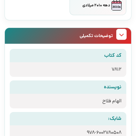
دهه 2010 میلادی
توضیحات تکمیلی
کد کتاب
7812
نویسنده
الهام فلاح
شابک:
978-6002780508