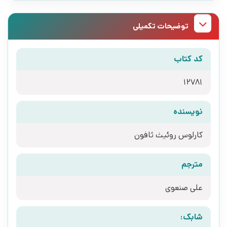
توضیحات تکمیلی
کد کتاب
12781
نویسنده
کارلوس روئیث ثافون
مترجم
علی صنعوی
شابک: