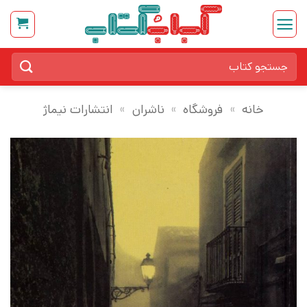
Ski
t
conten
جستجو
برای:
خانه
»
فروشگاه
»
ناشران
»
انتشارات نیماژ