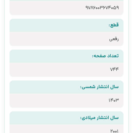
9786003674059
قطع:
رقعی
تعداد صفحه:
744
سال انتشار شمسی:
1403
سال انتشار میلادی:
2001