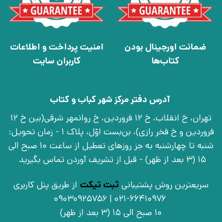
ضمانت اورجینال بودن
امنیت پرداخت و اطلاعات
کتاب‌ها
کاربران سایت
آدرس دفتر مرکز شهر کباب و کتاب
تهران، خ انقلاب، خ 12 فروردین، خ روانمهر شرقی(بین خ 12
فروردین و خ فخر رازی)، بن‌بست اوّل، پلاک 1 - زمان تحویل:
شنبه تا چهارشنبه به جز روزهای تعطیل از ساعت 10 صبح الی
15 (3 بعد از ظهر) - قبل از تشریف آوردن تماس بگیرید
سریعترین روش پشتیبانی
ثبت تیکت
از طریق پنل کاربری
021-66410976 | 09030925756
10 صبح الی 15 (3 بعد از ظهر)