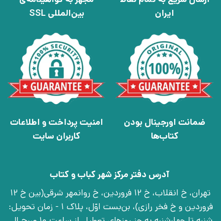
ایران
بین‌المللی SSL
ضمانت اورجینال بودن
امنیت پرداخت و اطلاعات
کتاب‌ها
کاربران سایت
آدرس دفتر مرکز شهر کباب و کتاب
تهران، خ انقلاب، خ 12 فروردین، خ روانمهر شرقی(بین خ 12
فروردین و خ فخر رازی)، بن‌بست اوّل، پلاک 1 - زمان تحویل:
شنبه تا چهارشنبه به جز روزهای تعطیل از ساعت 10 صبح الی