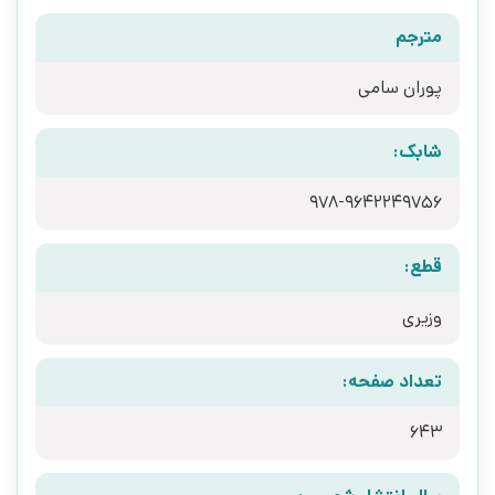
مترجم
پوران سامی
شابک:
978-9642249756
قطع:
وزیری
تعداد صفحه:
643