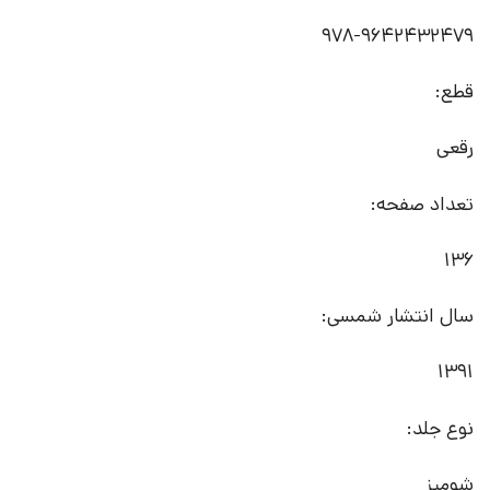
978-9642432479
قطع:
رقعی
تعداد صفحه:
136
سال انتشار شمسی:
1391
نوع جلد:
شومیز