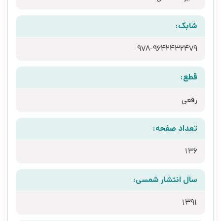
شابک:
978-9642432479
قطع:
رقعی
تعداد صفحه:
136
سال انتشار شمسی:
1391