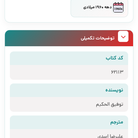
دهه 1960 میلادی
توضیحات تکمیلی
کد کتاب
62113
نویسنده
توفیق الحکیم
مترجم
علیرضا اسدی