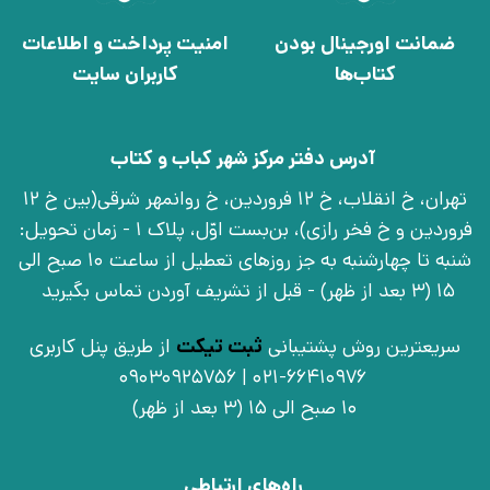
ضمانت اورجینال بودن
امنیت پرداخت و اطلاعات
کتاب‌ها
کاربران سایت
آدرس دفتر مرکز شهر کباب و کتاب
تهران، خ انقلاب، خ 12 فروردین، خ روانمهر شرقی(بین خ 12
فروردین و خ فخر رازی)، بن‌بست اوّل، پلاک 1 - زمان تحویل:
شنبه تا چهارشنبه به جز روزهای تعطیل از ساعت 10 صبح الی
15 (3 بعد از ظهر) - قبل از تشریف آوردن تماس بگیرید
سریعترین روش پشتیبانی
ثبت تیکت
از طریق پنل کاربری
021-66410976 | 09030925756
10 صبح الی 15 (3 بعد از ظهر)
راه‌های ارتباطی