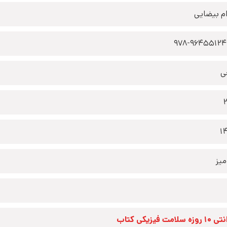
ام بیضایی
978-9645512
ی
1
یز
زه سلامت فیزیکی کتاب