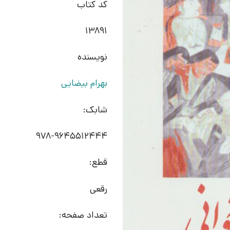
کد کتاب
13891
نویسنده
بهرام بیضایی
شابک:
978-9645512444
قطع:
رقعی
تعداد صفحه: