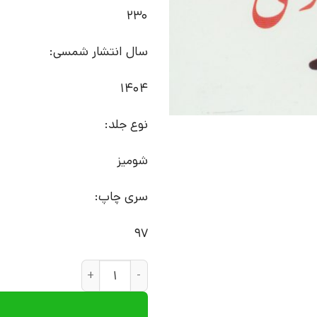
230
سال انتشار شمسی:
1404
نوع جلد:
شومیز
سری چاپ:
97
کتاب سیاوش خوانی | انتشارات 