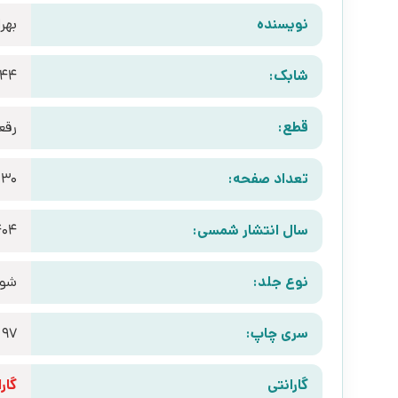
نویسنده
بهر
شابک:
444
قطع:
رقع
تعداد صفحه:
230
سال انتشار شمسی:
404
نوع جلد:
شوم
سری چاپ:
97
گارانتی
گارانتی 10 رو