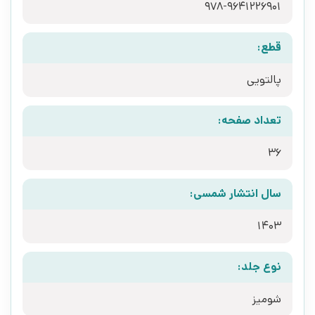
978-9641226901
قطع:
پالتویی
تعداد صفحه:
36
سال انتشار شمسی:
1403
نوع جلد:
شومیز