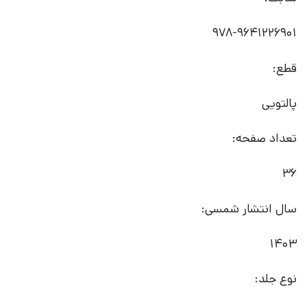
978-9641226901
قطع:
پالتویی
تعداد صفحه:
36
سال انتشار شمسی:
1403
نوع جلد: