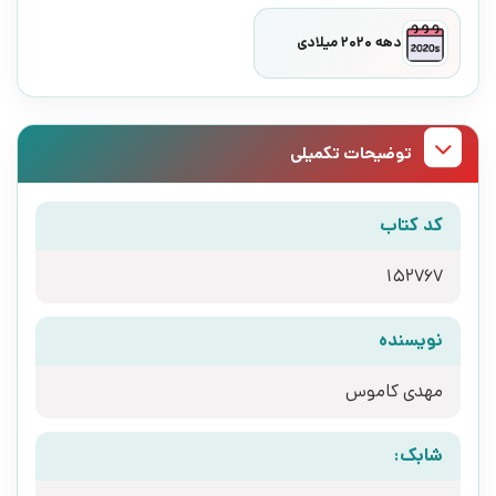
دهه 2020 میلادی
توضیحات تکمیلی
کد کتاب
152767
نویسنده
مهدی کاموس
شابک: