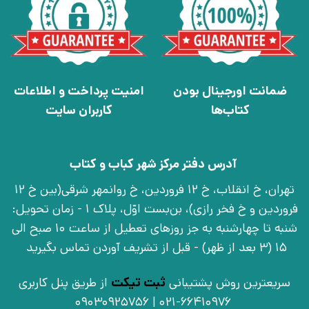
ضمانت اورجینال بودن
امنیت پرداخت و اطلاعات
کتاب‌ها
کاربران سایت
آدرس دفتر مرکز شهر کباب و کتاب
تهران، خ انقلاب، خ 12 فروردین، خ روانمهر شرقی(بین خ 12
فروردین و خ فخر رازی)، بن‌بست اوّل، پلاک 1 - زمان تحویل:
شنبه تا چهارشنبه به جز روزهای تعطیل از ساعت 10 صبح الی
15 (3 بعد از ظهر) - قبل از تشریف آوردن تماس بگیرید
سریعترین روش پشتیبانی
ثبت تیکت
از طریق پنل کاربری
021-66410976 | 09030925756