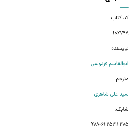
کد کتاب
106798
نویسنده
ابوالقاسم فردوسی
مترجم
سید علی شاهری
شابک:
978-6225212275