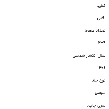
قطع:
رقعی
تعداد صفحه:
239
سال انتشار شمسی:
1401
نوع جلد:
شومیز
سری چاپ: