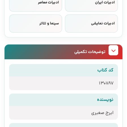
ادبیات ایران
ادبیات معاصر
ادبیات نمایشی
سینما و تئاتر
توضیحات تکمیلی
کد کتاب
130787
نویسنده
ایرج صغیری