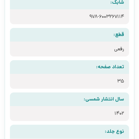
شابک:
978-6003267114
قطع:
رقعی
تعداد صفحه:
35
سال انتشار شمسی:
1402
نوع جلد: