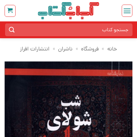
Ski
t
conten
جستجو
برای:
خانه
»
فروشگاه
»
ناشران
»
انتشارات افراز