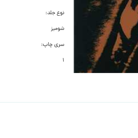
نوع جلد:
شومیز
سری چاپ:
1