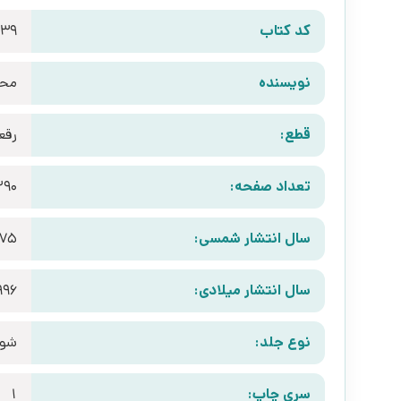
کد کتاب
039
نویسنده
محم
قطع:
رقع
تعداد صفحه:
290
سال انتشار شمسی:
375
سال انتشار میلادی:
996
نوع جلد:
شوم
سری چاپ:
1