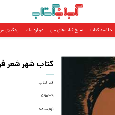
خلاصه کتاب
سیخ کباب‌های من
درباره ما
رهگیری مر
کتاب شهر شعر فرخ
کد کتاب
59039
نویسنده