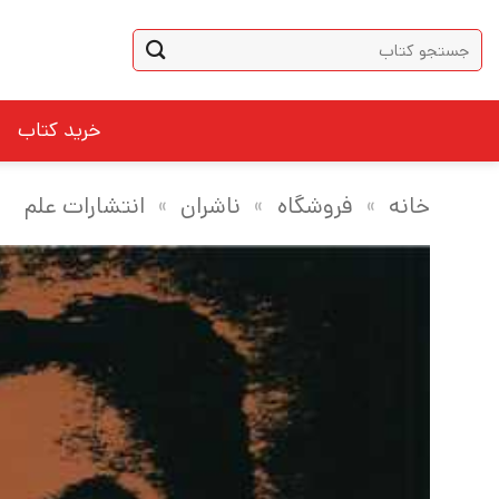
Ski
جستجو
t
برای:
conten
خرید کتاب
خانه
»
فروشگاه
»
ناشران
»
انتشارات علم