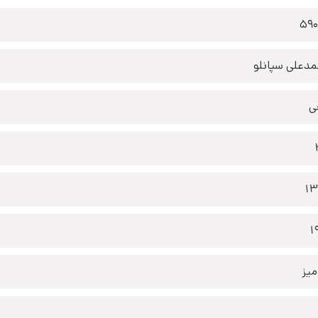
59
دعلی سپانلو
ی
1
1
یز