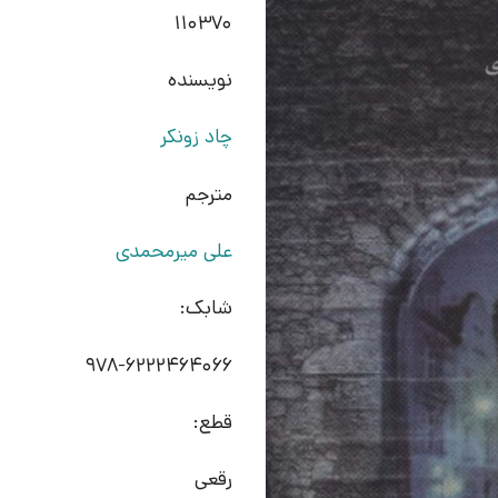
110370
نویسنده
چاد زونکر
مترجم
علی میرمحمدی
شابک:
978-6222464066
قطع:
رقعی