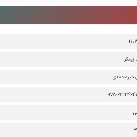
110
 زونکر
 میرمحمدی
978-6222464
ی
3