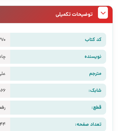
توضیحات تکمیلی
کد کتاب
370
نویسنده
چاد
مترجم
علی
شابک:
066
قطع:
رقع
تعداد صفحه:
44