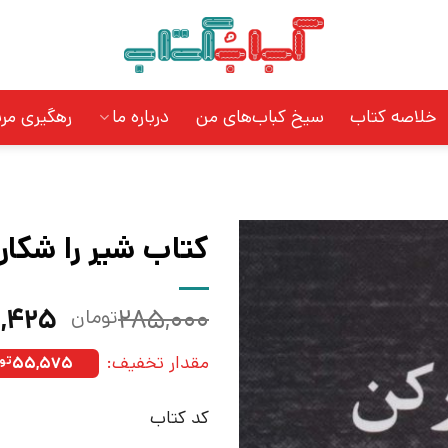
خلاصه کتاب
سیخ کباب‌های من
درباره ما
رهگیری مر
کتاب شیر را شکار 
قیمت
۹,۴۲۵
۲۸۵,۰۰۰
تومان
اصلی:
مقدار تخفیف:
۵۵,۵۷۵
تو
بود.
کد کتاب