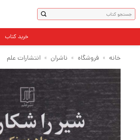
Ski
جستجو
t
برای:
conten
خرید کتاب
خانه
»
فروشگاه
»
ناشران
»
انتشارات علم