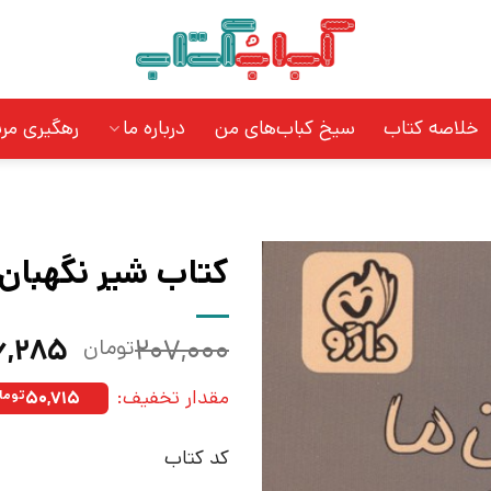
خلاصه کتاب
سیخ کباب‌های من
درباره ما
رهگیری مر
کتاب شیر نگهبان م
قیمت
۶,۲۸۵
۲۰۷,۰۰۰
تومان
اصلی:
مقدار تخفیف:
۵۰,۷۱۵
توما
بود.
کد کتاب