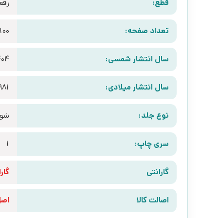
قطع:
رقع
تعداد صفحه:
100
سال انتشار شمسی:
404
سال انتشار میلادی:
981
نوع جلد:
شوم
سری چاپ:
1
گارانتی
گارانتی 10 رو
اصالت کالا
اص