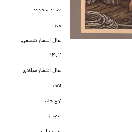
تعداد صفحه:
100
سال انتشار شمسی:
1404
سال انتشار میلادی:
1981
نوع جلد:
شومیز
سری چاپ: