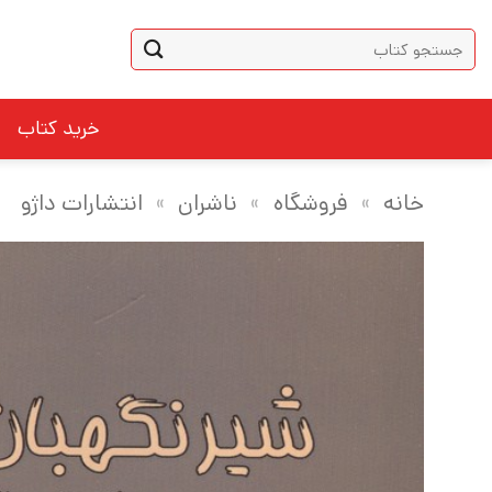
Ski
جستجو
t
برای:
conten
خرید کتاب
خانه
»
فروشگاه
»
ناشران
»
انتشارات داژو