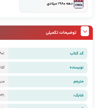
دهه 1980 میلادی
توضیحات تکمیلی
کد کتاب
801
نویسنده
کلای
مترجم
منی
شابک:
621