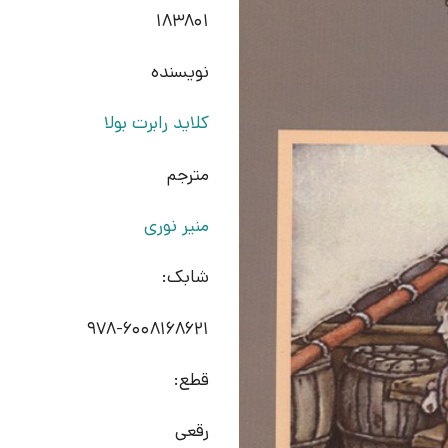
183801
نویسنده
کلاید رابرت بولا
مترجم
منیر نوری
شابک:
978-6008168621
قطع:
رقعی