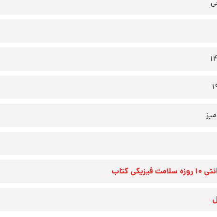
ی
1
1
یز
زه سلامت فیزیکی کتاب
ل