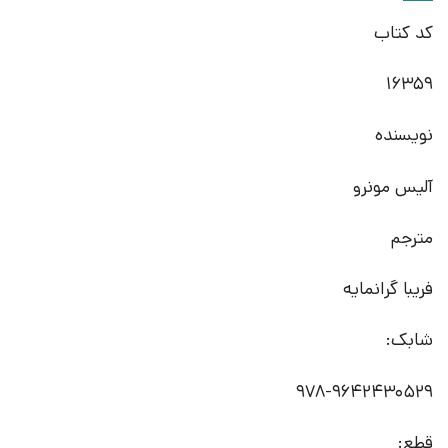
کد کتاب
16359
نویسنده
آلیس مونرو
مترجم
فریبا گرانمایه
شابک:
978-9642430529
قطع: