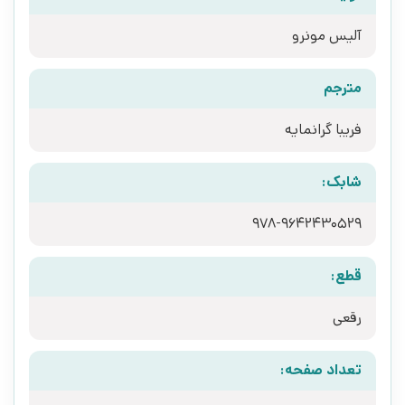
آلیس مونرو
مترجم
فریبا گرانمایه
شابک:
978-9642430529
قطع:
رقعی
تعداد صفحه: