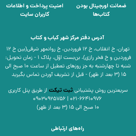
ضمانت اورجینال بودن
امنیت پرداخت و اطلاعات
کتاب‌ها
کاربران سایت
آدرس دفتر مرکز شهر کباب و کتاب
تهران، خ انقلاب، خ 12 فروردین، خ روانمهر شرقی(بین خ 12
فروردین و خ فخر رازی)، بن‌بست اوّل، پلاک 1 - زمان تحویل:
شنبه تا چهارشنبه به جز روزهای تعطیل از ساعت 10 صبح الی
15 (3 بعد از ظهر) - قبل از تشریف آوردن تماس بگیرید
سریعترین روش پشتیبانی
ثبت تیکت
از طریق پنل کاربری
021-66410976 | 09030925756
10 صبح الی 15 (3 بعد از ظهر)
راه‌های ارتباطی