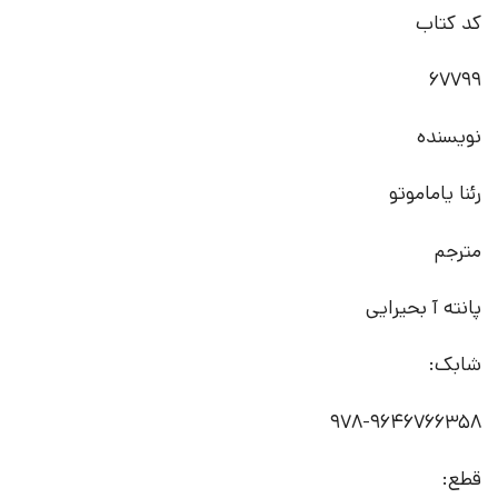
کد کتاب
67799
نویسنده
رئنا یاماموتو
مترجم
پانته آ بحیرایی
شابک:
978-9646766358
قطع: