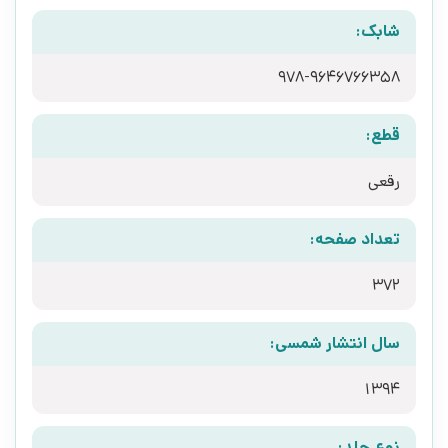
شابک:
978-9646766358
قطع:
رقعی
تعداد صفحه:
372
سال انتشار شمسی:
1394
نوع جلد: