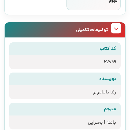
نجوم
توضیحات تکمیلی
کد کتاب
67799
نویسنده
رئنا یاماموتو
مترجم
پانته آ بحیرایی