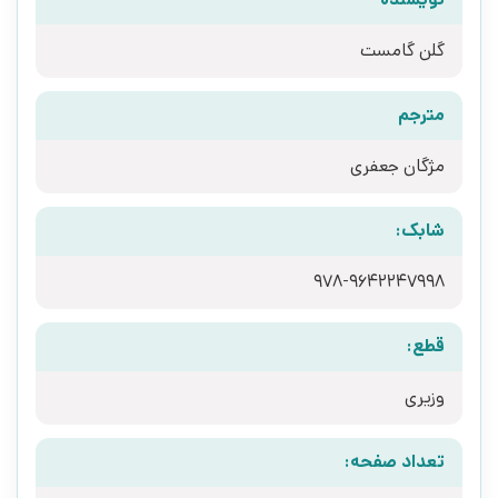
گلن گامست
مترجم
مژگان جعفری
شابک:
978-9642247998
قطع:
وزیری
تعداد صفحه: