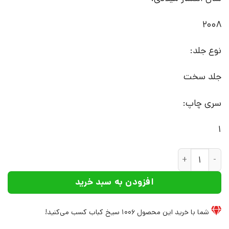
2008
نوع جلد:
جلد سخت
سری چاپ:
1
کتاب طرح های تحلیل واریانس رویکرد مفهومی و محاسباتی همراه با SPSS و SAS | انتشارات علم
افزودن به سبد خرید
شما با خرید این محصول
1006
سیخ کباب کسب می‌کنید!