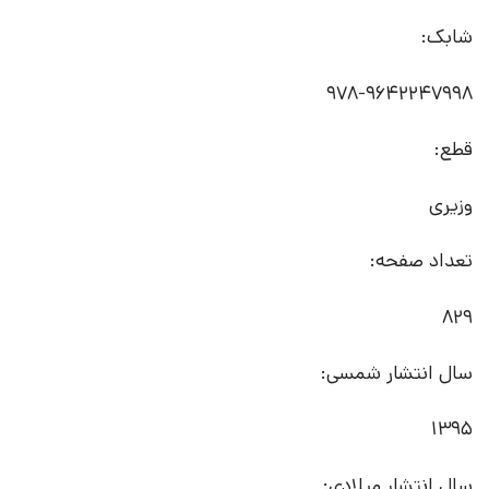
شابک:
978-9642247998
قطع:
وزیری
تعداد صفحه:
829
سال انتشار شمسی:
1395
سال انتشار میلادی: