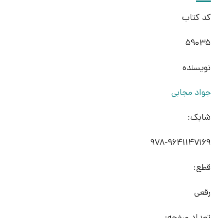
کد کتاب
59035
نویسنده
جواد مجابی
شابک:
978-9641147169
قطع:
رقعی
تعداد صفحه: