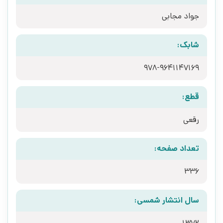
جواد مجابی
شابک:
978-9641147169
قطع:
رقعی
تعداد صفحه:
336
سال انتشار شمسی: