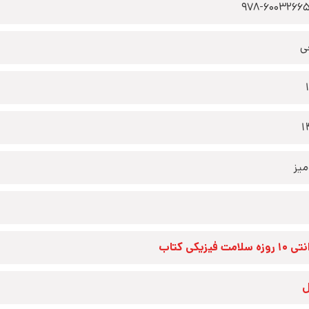
978-6003266
ی
1
یز
زه سلامت فیزیکی کتاب
ل