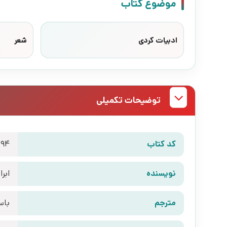
موضوع کتاب
ادبیات کردی
شعر
توضیحات تکمیلی
کد کتاب
094
نویسنده
ابر
مترجم
باس