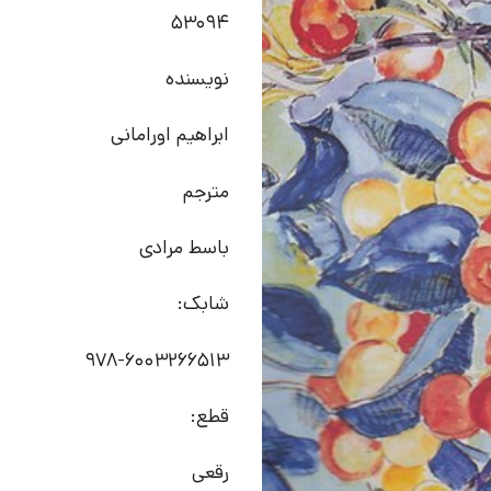
53094
نویسنده
ابراهیم اورامانی
مترجم
باسط مرادی
شابک:
978-6003266513
قطع:
رقعی