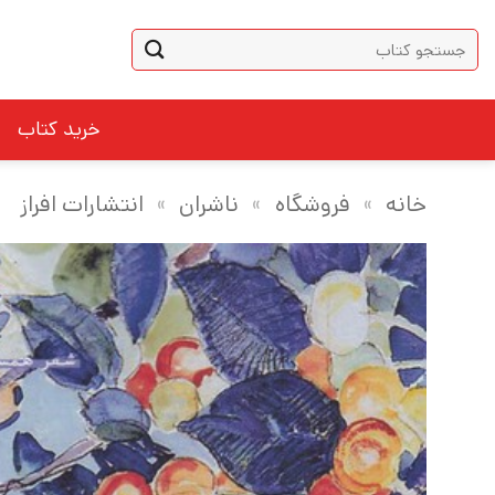
Ski
جستجو
t
برای:
conten
خرید کتاب
خانه
»
فروشگاه
»
ناشران
»
انتشارات افراز