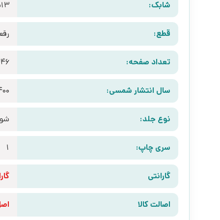
شابک:
513
قطع:
رقع
تعداد صفحه:
146
سال انتشار شمسی:
400
نوع جلد:
شوم
سری چاپ:
1
گارانتی
گارانتی 10 رو
اصالت کالا
اص