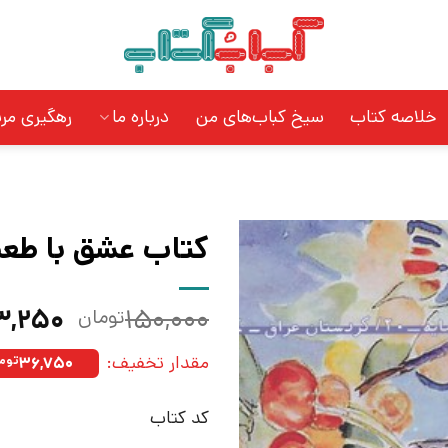
خلاصه کتاب
سیخ کباب‌های من
درباره ما
رهگیری مر
کتاب عشق با طعم 
قیمت
۳,۲۵۰
۱۵۰,۰۰۰
تومان
اصلی:
مقدار تخفیف:
۳۶,۷۵۰
توم
بود.
کد کتاب