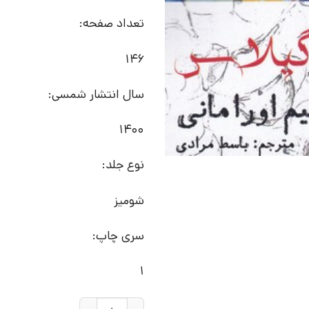
تعداد صفحه:
146
سال انتشار شمسی:
1400
نوع جلد:
شومیز
سری چاپ:
1
کتاب عشق با طعم گیلاس | انتشا