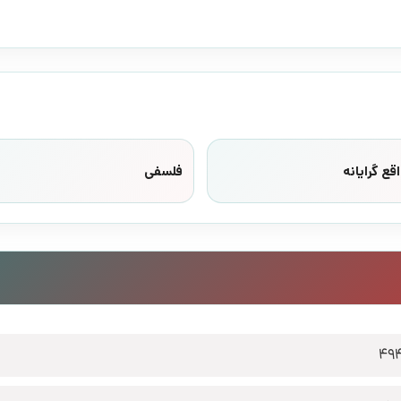
قع گرایانه
فلسفی
49