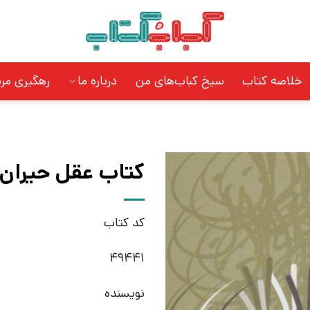
خلاصه کتاب
سیخ کباب‌های من
درباره ما
رهگیری مر
کتاب عقل حیران |
کد کتاب
49441
نویسنده