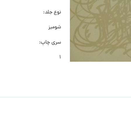
نوع جلد:
شومیز
سری چاپ:
1