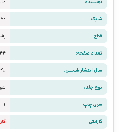
نویسنده
علی
شابک:
082
قطع:
رقع
تعداد صفحه:
144
سال انتشار شمسی:
390
نوع جلد:
شوم
سری چاپ:
1
گارانتی
گارانتی 10 رو