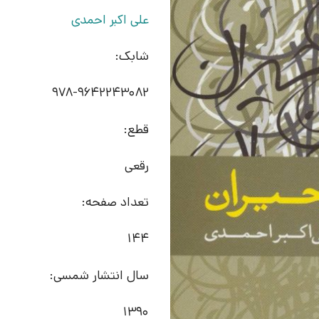
علی اکبر احمدی
شابک:
978-9642243082
قطع:
رقعی
تعداد صفحه:
144
سال انتشار شمسی:
1390