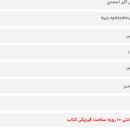
 اکبر احمدی
978-9642243
ی
1
یز
زه سلامت فیزیکی کتاب