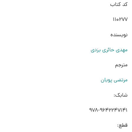
کد کتاب
110277
نویسنده
مهدی حائری یزدی
مترجم
مرتضی پویان
شابک:
978-9642247141
قطع: