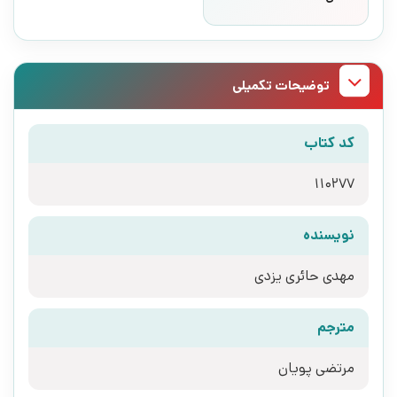
توضیحات تکمیلی
کد کتاب
110277
نویسنده
مهدی حائری یزدی
مترجم
مرتضی پویان