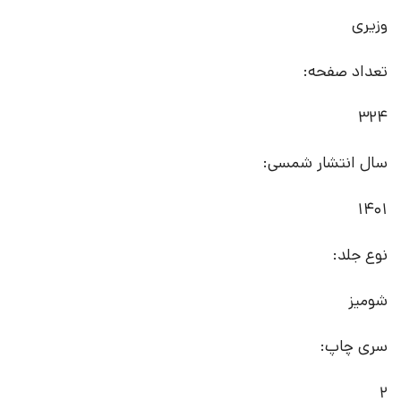
وزیری
تعداد صفحه:
324
سال انتشار شمسی:
1401
نوع جلد:
شومیز
سری چاپ:
2