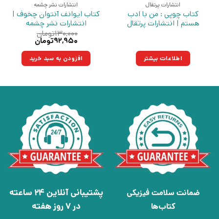
انتشارات پرتقال
انتشارات نشر چشمه
کتاب چوپی : من با ادب
کتاب ایوانف آنتوان چخوف |
هستم | انتشارات پرتقال
انتشارات نشر چشمه
۱۳۰,۰۰۰
تومان
قیمت
قیمت
۹۲,۹۵۰
تومان
اصلی:
فعلی:
۱۳۰,۰۰۰تومان
۹۲,۹۵۰تومان.
اطلاعات بیشتر
افزودن به سبد خرید
بود.
پشتیبانی آنلاین 24 ساعته
ضمانت سلامت فیزیکی
در 7 روز هفته
کتاب‌ها