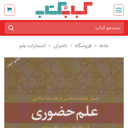
Ski
t
conten
جستجو
برای:
خانه
»
فروشگاه
»
ناشران
»
انتشارات علم