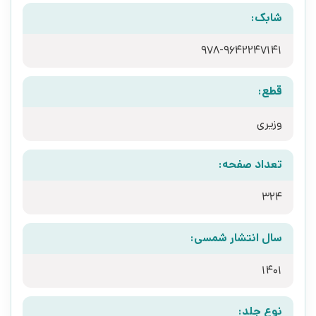
شابک:
978-9642247141
قطع:
وزیری
تعداد صفحه:
324
سال انتشار شمسی:
1401
نوع جلد: