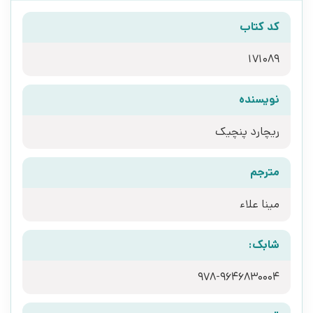
کد کتاب
171089
نویسنده
ریچارد پنچیک
مترجم
مینا علاء
شابک:
978-9646830004