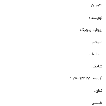
171089
نویسنده
ریچارد پنچیک
مترجم
مینا علاء
شابک:
978-9646830004
قطع:
خشتی