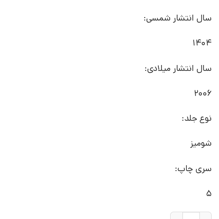
سال انتشار شمسی:
1404
سال انتشار میلادی:
2006
نوع جلد:
شومیز
سری چاپ:
5
کتاب علم و ماجراهای علمی (10 جلدی) | انتشارات ققنوس عدد