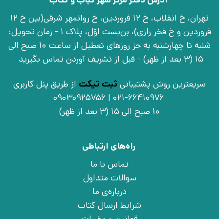
تهران، خ انقلاب، خ 12 فروردین، خ روانمهر شرقی(بین خ 12
فروردین و خ فخر رازی)، بن‌بست اوّل، پلاک 1 - زمان تحویل:
شنبه تا چهارشنبه به جز روزهای تعطیل از ساعت 10 صبح الی
15 (3 بعد از ظهر) - قبل از تشریف آوردن تماس بگیرید
سریعترین روش پشتیبانی
ثبت تیکت
از طریق پنل کاربری
021-66410976 | 09030925756
10 صبح الی 15 (3 بعد از ظهر)
راه‌های ارتباطی
تماس با ما
سوالات متداول
درباره‌ی ما
شرایط ارسال کتاب
قوانین و مقررات