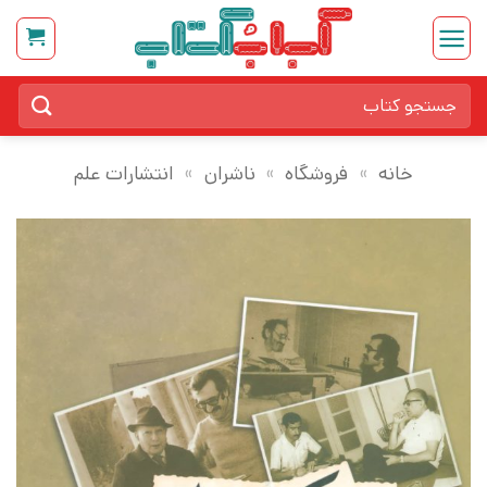
Ski
t
conten
جستجو
برای:
خانه
»
فروشگاه
»
ناشران
»
انتشارات علم