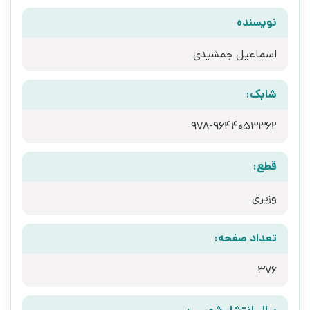
نویسنده
اسماعیل جمشیدی
شابک:
978-9644053362
قطع:
وزیری
تعداد صفحه:
376