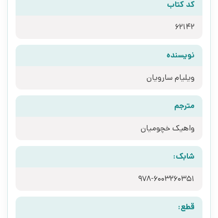
کد کتاب
62142
نویسنده
ویلیام سارویان
مترجم
واهیک خچومیان
شابک:
978-6003260351
قطع: