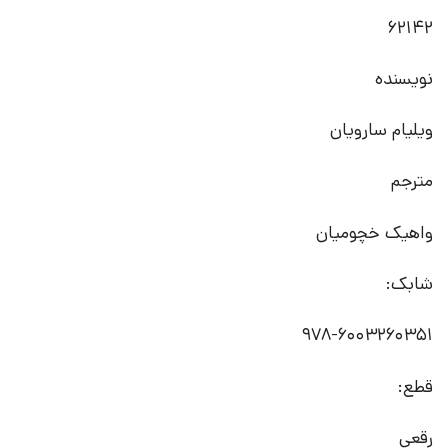
62142
نویسنده
ویلیام سارویان
مترجم
واهیک خچومیان
شابک:
978-6003260351
قطع:
رقعی