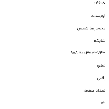
24607
نویسنده
محمدرضا شمس
شابک:
978-6003533745
قطع:
رقعی
تعداد صفحه:
72