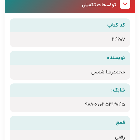
توضیحات تکمیلی
کد کتاب
24607
نویسنده
محمدرضا شمس
شابک:
978-6003533745
قطع:
رقعی