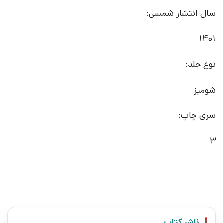
سال انتشار شمسی:
1401
نوع جلد:
شومیز
سری چاپ:
3
ناشر کتاب