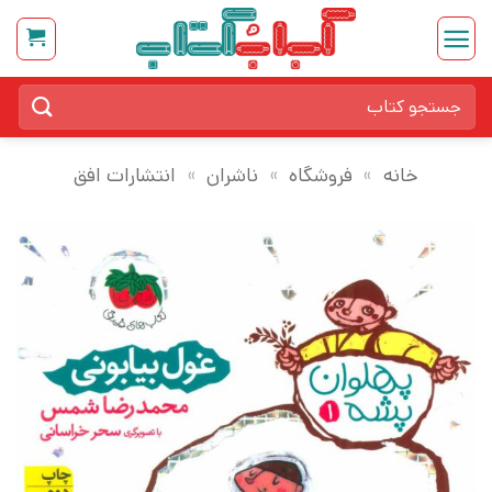
Ski
t
conten
جستجو
برای:
خانه
»
فروشگاه
»
ناشران
»
انتشارات افق