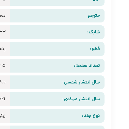
مترجم
محم
شابک:
433
قطع:
رقع
تعداد صفحه:
35
سال انتشار شمسی:
400
سال انتشار میلادی:
021
نوع جلد:
زرک