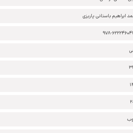
د ابراهیم باستانی پاریزی
978-6222460
ی
3
1
2
وب