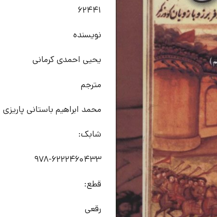
62441
نویسنده
یحیی احمدی کرمانی
مترجم
محمد ابراهیم باستانی پاریزی
شابک:
978-6222460433
قطع:
رقعی