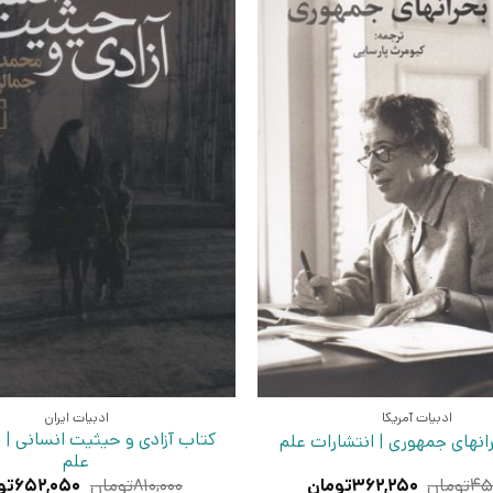
ادبیات آمریکا
ادبیات ایران
کتاب آزادی و حیثیت انسانی | 
انهای جمهوری | انتشارات علم
علم
قیمت
قیمت
قیمت
۴۵
تومان
۳۶۲,۲۵۰
تومان
۸۱۰,۰۰۰
تومان
۶۵۲,۰۵۰
تو