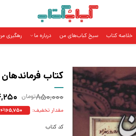
خلاصه کتاب
سیخ کباب‌های من
درباره ما
رهگیری مر
کتاب فرماندهان ک
قیمت
,۲۵۰
۸۵۰,۰۰۰
تومان
اصلی:
مقدار تخفیف:
۱۶۵,۷۵۰
توم
بود.
کد کتاب