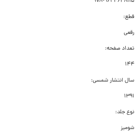
قطع:
رقعی
تعداد صفحه:
144
سال انتشار شمسی:
1391
نوع جلد:
شومیز