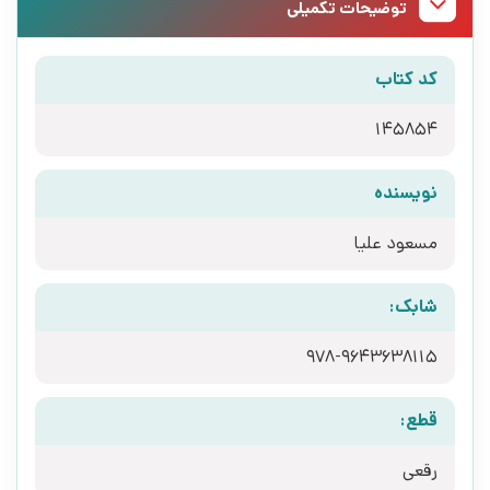
توضیحات تکمیلی
کد کتاب
145854
نویسنده
مسعود علیا
شابک:
قطع:
رقعی