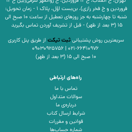
تهران، خ انقلاب، خ 12 فروردین، خ روانمهر شرقی(بین خ 12
فروردین و خ فخر رازی)، بن‌بست اوّل، پلاک 1 - زمان تحویل:
شنبه تا چهارشنبه به جز روزهای تعطیل از ساعت 10 صبح الی
15 (3 بعد از ظهر) - قبل از تشریف آوردن تماس بگیرید
سریعترین روش پشتیبانی
ثبت تیکت
از طریق پنل کاربری
021-66410976 | 09030925756
10 صبح الی 15 (3 بعد از ظهر)
راه‌های ارتباطی
تماس با ما
سوالات متداول
درباره‌ی ما
شرایط ارسال کتاب
قوانین و مقررات
شماره حساب‌ها