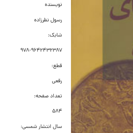
نویسنده
رسول نظرزاده
شابک:
978-9642432387
قطع:
رقعی
تعداد صفحه:
584
سال انتشار شمسی: