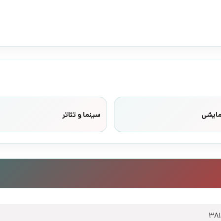
مایشی
سینما و تئاتر
38