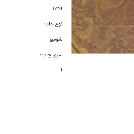
1391
نوع جلد:
شومیز
سری چاپ:
1