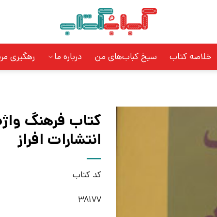
خلاصه کتاب
سیخ کباب‌های من
درباره ما
رهگیری مر
کتاب فرهنگ واژه 
انتشارات افراز
کد کتاب
38177