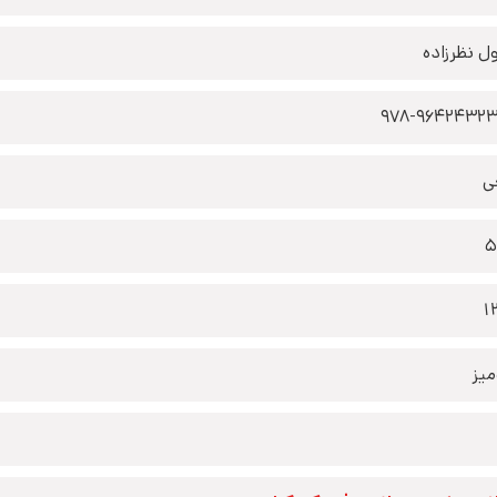
ل نظرزاده
978-9642432
ی
5
1
یز