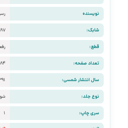
نویسنده
رسو
شابک:
387
قطع:
رقع
تعداد صفحه:
84
سال انتشار شمسی:
391
نوع جلد:
شوم
سری چاپ:
1