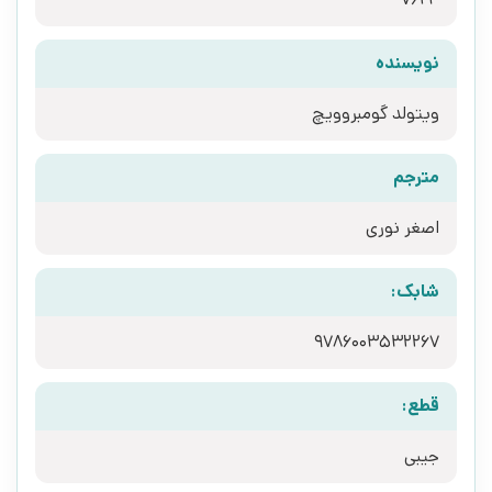
نویسنده
ویتولد گومبروویچ
مترجم
اصغر نوری
شابک:
9786003532267
قطع:
جیبی