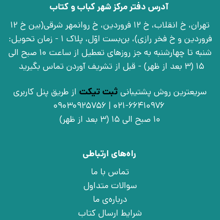
آدرس دفتر مرکز شهر کباب و کتاب
تهران، خ انقلاب، خ 12 فروردین، خ روانمهر شرقی(بین خ 12
فروردین و خ فخر رازی)، بن‌بست اوّل، پلاک 1 - زمان تحویل:
شنبه تا چهارشنبه به جز روزهای تعطیل از ساعت 10 صبح الی
15 (3 بعد از ظهر) - قبل از تشریف آوردن تماس بگیرید
سریعترین روش پشتیبانی
ثبت تیکت
از طریق پنل کاربری
021-66410976 | 09030925756
10 صبح الی 15 (3 بعد از ظهر)
راه‌های ارتباطی
تماس با ما
سوالات متداول
درباره‌ی ما
شرایط ارسال کتاب