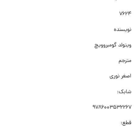
7624
نویسنده
ویتولد گومبروویچ
مترجم
اصغر نوری
شابک:
9786003532267
قطع: