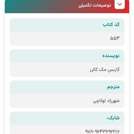
توضیحات تکمیلی
کد کتاب
554
نویسنده
کارسن مک کالرز
مترجم
شهرزاد لولاچی
شابک:
978-9643692216