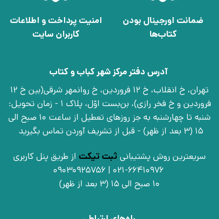
ضمانت اورجینال بودن
امنیت پرداخت و اطلاعات
کتاب‌ها
کاربران سایت
آدرس دفتر مرکز شهر کباب و کتاب
تهران، خ انقلاب، خ 12 فروردین، خ روانمهر شرقی(بین خ 12
فروردین و خ فخر رازی)، بن‌بست اوّل، پلاک 1 - زمان تحویل:
شنبه تا چهارشنبه به جز روزهای تعطیل از ساعت 10 صبح الی
15 (3 بعد از ظهر) - قبل از تشریف آوردن تماس بگیرید
سریعترین روش پشتیبانی
ثبت تیکت
از طریق پنل کاربری
021-66410976 | 09030925756
10 صبح الی 15 (3 بعد از ظهر)
راه‌های ارتباطی