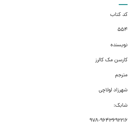
کد کتاب
554
نویسنده
کارسن مک کالرز
مترجم
شهرزاد لولاچی
شابک:
978-9643692216