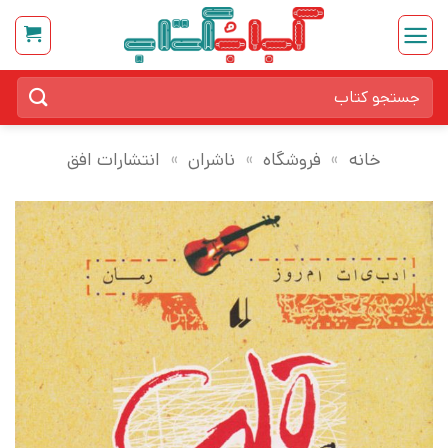
Ski
t
conten
جستجو
برای:
خانه
»
فروشگاه
»
ناشران
»
انتشارات افق