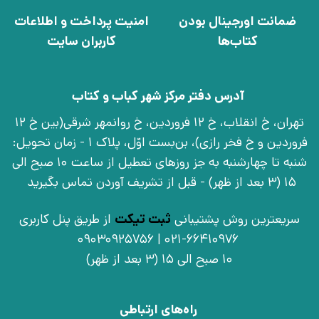
ضمانت اورجینال بودن
امنیت پرداخت و اطلاعات
کتاب‌ها
کاربران سایت
آدرس دفتر مرکز شهر کباب و کتاب
تهران، خ انقلاب، خ 12 فروردین، خ روانمهر شرقی(بین خ 12
فروردین و خ فخر رازی)، بن‌بست اوّل، پلاک 1 - زمان تحویل:
شنبه تا چهارشنبه به جز روزهای تعطیل از ساعت 10 صبح الی
15 (3 بعد از ظهر) - قبل از تشریف آوردن تماس بگیرید
سریعترین روش پشتیبانی
ثبت تیکت
از طریق پنل کاربری
021-66410976 | 09030925756
10 صبح الی 15 (3 بعد از ظهر)
راه‌های ارتباطی