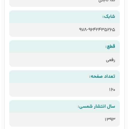
شابک:
978-9642435265
قطع:
رقعی
تعداد صفحه:
160
سال انتشار شمسی:
1393