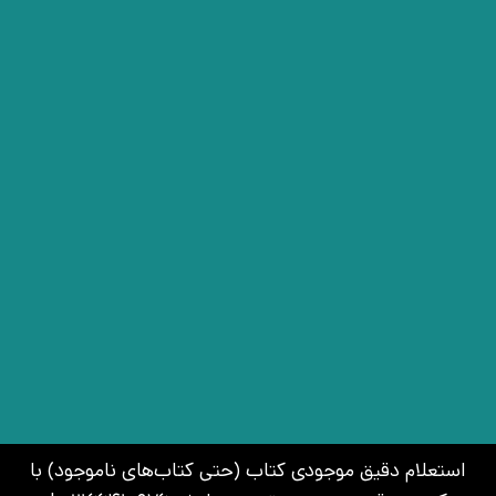
استعلام دقیق موجودی کتاب (حتی کتاب‌های ناموجود) با