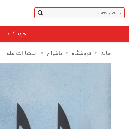
Ski
جستجو
t
برای:
conten
خرید کتاب
خانه
»
فروشگاه
»
ناشران
»
انتشارات علم