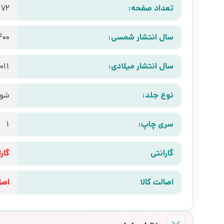
تعداد صفحه:
72
سال انتشار شمسی:
400
سال انتشار میلادی:
011
نوع جلد:
شوم
سری چاپ:
1
گارانتی
گارانتی 10 رو
اصالت کالا
اص