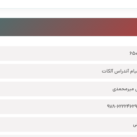
65
یام آندراس آلکات
 میرمحمدی
978-6222462
ی