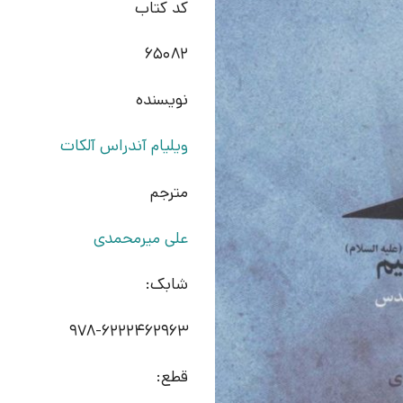
کد کتاب
65082
نویسنده
ویلیام آندراس آلکات
مترجم
علی میرمحمدی
شابک:
978-6222462963
قطع: