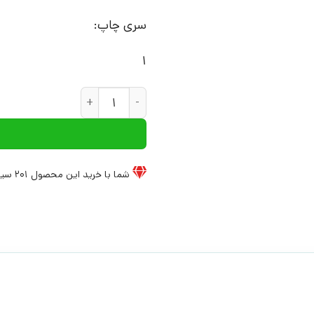
سری چاپ:
1
کتاب لوط برادر زاده ی ابراهیم (
شما با خرید این محصول
201
سیخ