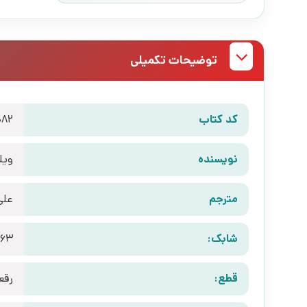
توضیحات تکمیلی
کد کتاب
082
نویسنده
ویل
مترجم
علی
شابک:
963
قطع:
رقع