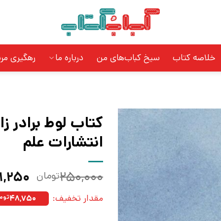
خلاصه کتاب
سیخ کباب‌های من
درباره ما
رهگیری مر
کتاب لوط برادر زا
انتشارات علم
قیمت
۱,۲۵۰
۲۵۰,۰۰۰
تومان
اصلی:
مقدار تخفیف:
۴۸,۷۵۰
توم
بود.