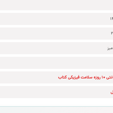
1
2
یز
زه سلامت فیزیکی کتاب
ل