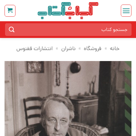
Ski
t
conten
جستجو
برای:
خانه
»
فروشگاه
»
ناشران
»
انتشارات ققنوس