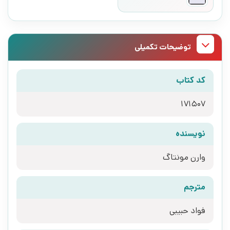
توضیحات تکمیلی
کد کتاب
171507
نویسنده
وارن مونتاگ
مترجم
فواد حبیبی