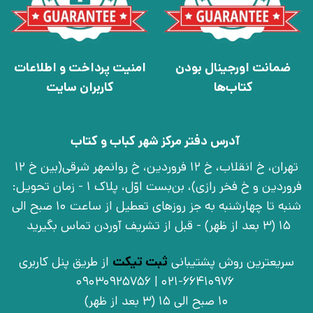
ضمانت اورجینال بودن
امنیت پرداخت و اطلاعات
کتاب‌ها
کاربران سایت
آدرس دفتر مرکز شهر کباب و کتاب
تهران، خ انقلاب، خ 12 فروردین، خ روانمهر شرقی(بین خ 12
فروردین و خ فخر رازی)، بن‌بست اوّل، پلاک 1 - زمان تحویل:
شنبه تا چهارشنبه به جز روزهای تعطیل از ساعت 10 صبح الی
15 (3 بعد از ظهر) - قبل از تشریف آوردن تماس بگیرید
سریعترین روش پشتیبانی
ثبت تیکت
از طریق پنل کاربری
021-66410976 | 09030925756
10 صبح الی 15 (3 بعد از ظهر)