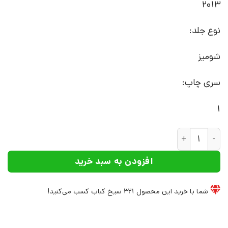
2013
نوع جلد:
شومیز
سری چاپ:
1
کتاب لویی آلتوسر | انتشارات ققنوس عدد
افزودن به سبد خرید
شما با خرید این محصول
321
سیخ کباب کسب می‌کنید!