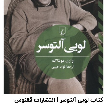
کتاب لویی آلتوسر | انتشارات ققنوس