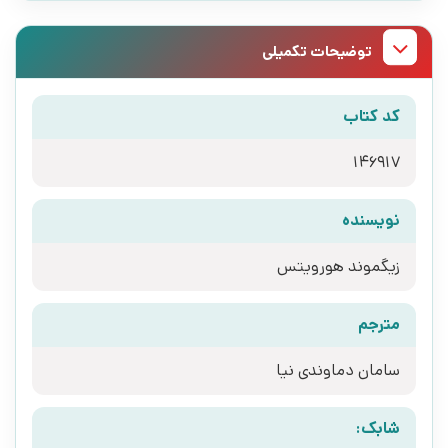
توضیحات تکمیلی
کد کتاب
146917
نویسنده
زیگموند هورویتس
مترجم
سامان دماوندی نیا
شابک: