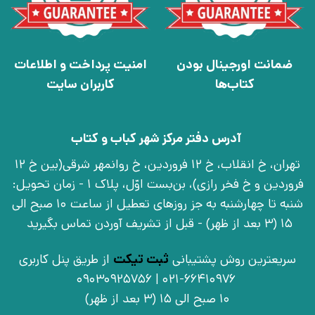
ضمانت اورجینال بودن
امنیت پرداخت و اطلاعات
کتاب‌ها
کاربران سایت
آدرس دفتر مرکز شهر کباب و کتاب
تهران، خ انقلاب، خ 12 فروردین، خ روانمهر شرقی(بین خ 12
فروردین و خ فخر رازی)، بن‌بست اوّل، پلاک 1 - زمان تحویل:
شنبه تا چهارشنبه به جز روزهای تعطیل از ساعت 10 صبح الی
15 (3 بعد از ظهر) - قبل از تشریف آوردن تماس بگیرید
سریعترین روش پشتیبانی
ثبت تیکت
از طریق پنل کاربری
021-66410976 | 09030925756
10 صبح الی 15 (3 بعد از ظهر)