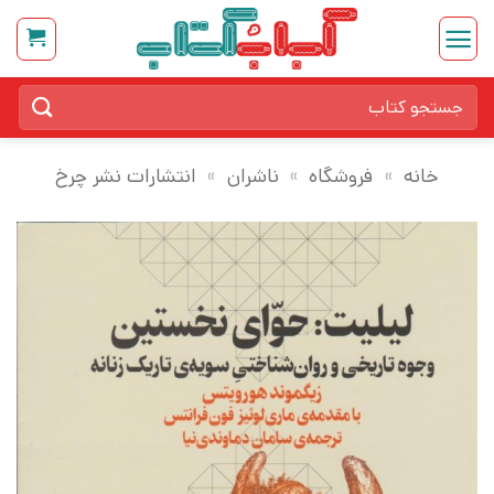
Ski
t
conten
جستجو
برای:
خانه
»
فروشگاه
»
ناشران
»
انتشارات نشر چرخ