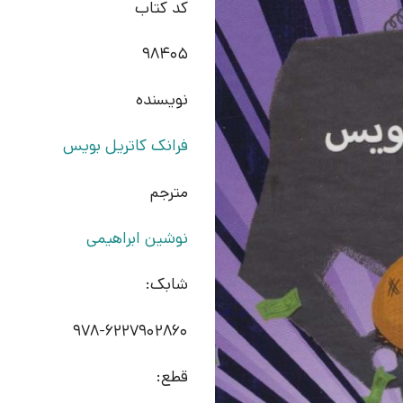
کد کتاب
98405
نویسنده
فرانک کاتریل بویس
مترجم
نوشین ابراهیمی
شابک:
978-6227902860
قطع: