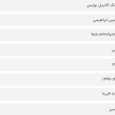
نک کاتریل بویس
ین ابراهیمی
978-6227902
ی
1
1399-1
2004-2
یز