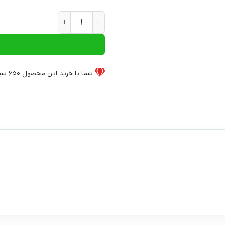
کتاب مجموعه ی 4 رمان از فرانک کاترل بویس | انتشارات افق عدد
شما با خرید این محصول
650
سی