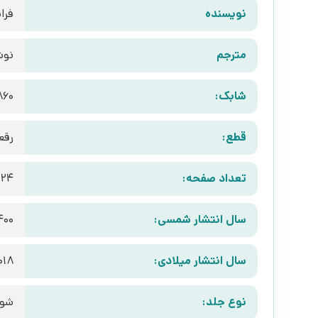
نویسنده
فرا
مترجم
نوش
شابک:
860
قطع:
رقع
تعداد صفحه:
224
سال انتشار شمسی:
400
سال انتشار میلادی:
018
نوع جلد:
شوم