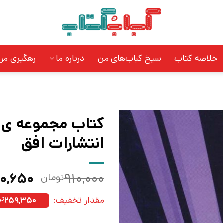
خلاصه کتاب
سیخ کباب‌های من
درباره ما
رهگیری مر
انتشارات افق
قیمت
۰,۶۵۰
۹۱۰,۰۰۰
تومان
اصلی:
مقدار تخفیف:
۲۵۹,۳۵۰
تو
بود.