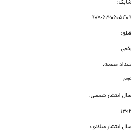
شابک:
978-6220605409
قطع:
رقعی
تعداد صفحه:
134
سال انتشار شمسی:
1402
سال انتشار میلادی: