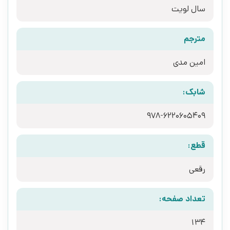
سال لویت
مترجم
امین مدی
شابک:
978-6220605409
قطع:
رقعی
تعداد صفحه:
134