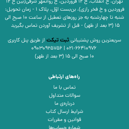
تهران، خ انقلاب، خ 12 فروردین، خ روانمهر شرقی(بین خ 12
فروردین و خ فخر رازی)، بن‌بست اوّل، پلاک 1 - زمان تحویل:
شنبه تا چهارشنبه به جز روزهای تعطیل از ساعت 10 صبح الی
15 (3 بعد از ظهر) - قبل از تشریف آوردن تماس بگیرید
سریعترین روش پشتیبانی
ثبت تیکت
از طریق پنل کاربری
021-66410976 | 09030925756
10 صبح الی 15 (3 بعد از ظهر)
راه‌های ارتباطی
تماس با ما
سوالات متداول
درباره‌ی ما
شرایط ارسال کتاب
قوانین و مقررات
شماره حساب‌ها