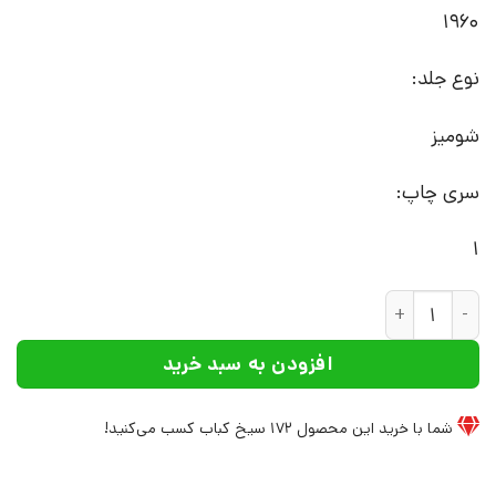
1960
نوع جلد:
شومیز
سری چاپ:
1
کتاب محاکمه اندرسن ویل (۵۷) | انتشارات نشر نی عدد
افزودن به سبد خرید
شما با خرید این محصول
172
سیخ کباب کسب می‌کنید!