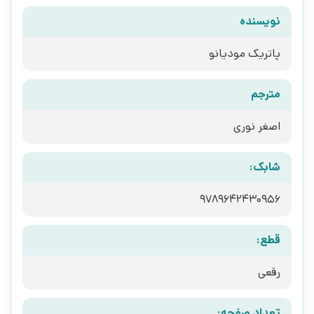
نویسنده
پاتریک مودیانو
مترجم
اصغر نوری
شابک:
9789642430956
قطع:
رقعی
تعداد صفحه: