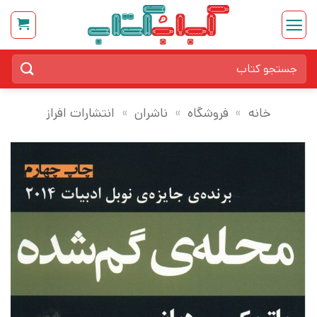
Ski
t
conten
جستجو
برای:
خانه
»
فروشگاه
»
ناشران
»
انتشارات افراز