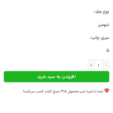
نوع جلد:
شومیز
سری چاپ:
5
کتاب محله ی گم شده | انتشارات افراز عدد
افزودن به سبد خرید
شما با خرید این محصول
415
سیخ کباب کسب می‌کنید!