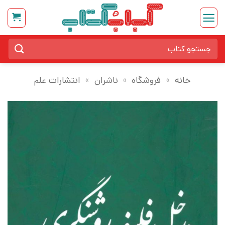
Ski
t
conten
جستجو
برای:
خانه
»
فروشگاه
»
ناشران
»
انتشارات علم