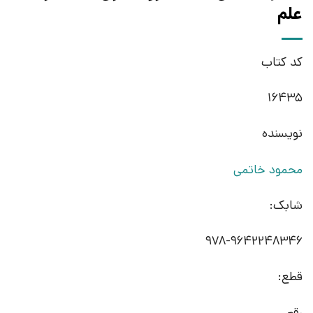
علم
کد کتاب
16435
نویسنده
محمود خاتمی
شابک:
978-9642248346
قطع:
رقعی