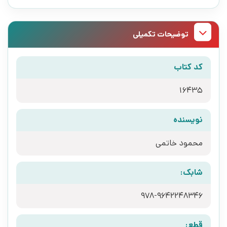
توضیحات تکمیلی
کد کتاب
16435
نویسنده
محمود خاتمی
شابک:
978-9642248346
قطع: